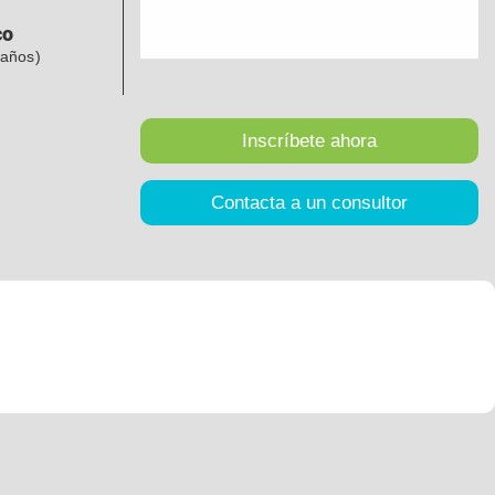
co
 años)