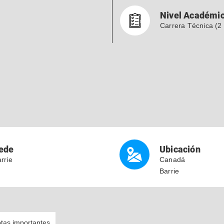
Nivel Académi
Carrera Técnica (2
ede
Ubicación
rrie
Canadá
Barrie
tas importantes