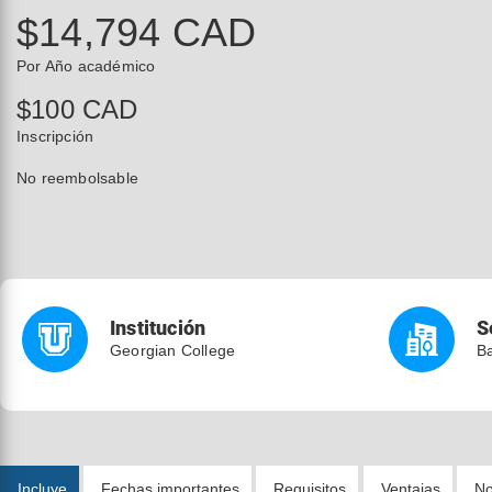
$14,794 CAD
Por Año académico
$100 CAD
Inscripción
No reembolsable
Institución
S
Georgian College
Ba
Incluye
Fechas importantes
Requisitos
Ventajas
No