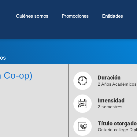
Quiénes somos
Promociones
Entidades
ios
n Co-op)
Duración
2 Años Académicos
Intensidad
2 semestres
Título otorgado
Ontario college Di