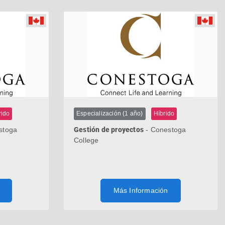
rido
Especialización (1 año)
Híbrido
stoga
Gestión de proyectos
- Conestoga
College
Más Información