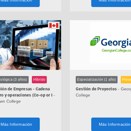
Más Información
Más Información
ológica (3 años)
Híbrido
Especialización (1 año)
Prese
ción de Empresas - Cadena
Gestión de Proyectos
- Geor
ro y operaciones (Co-op or I
-
College
wn College
Más Información
Más Información