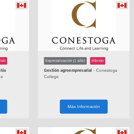
rido
Especialización (1 año)
Híbrido
tía
Gestión agroempresarial
- Conestoga
ge
College
Más Información