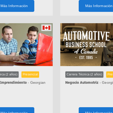
Más Información
Más Información
ica (2 años)
Presencial
Carrera Técnica (2 años)
Pre
 Emprendimiento
- Georgian
Negocio Automotriz
- Georgi