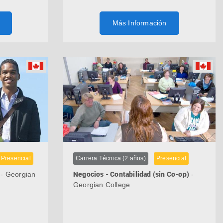
Más Información
Presencial
Carrera Técnica (2 años)
Presencial
- Georgian
Negocios - Contabilidad (sin Co-op)
-
Georgian College