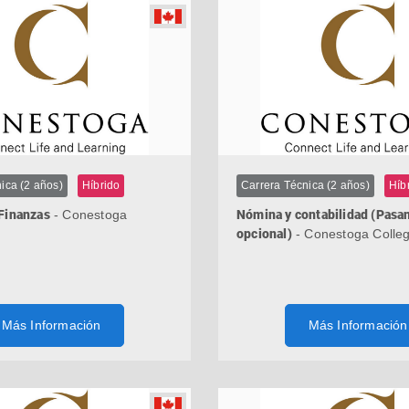
ica (2 años)
Híbrido
Carrera Técnica (2 años)
Híb
Finanzas
- Conestoga
Nómina y contabilidad (Pasan
opcional)
- Conestoga Colle
Más Información
Más Información