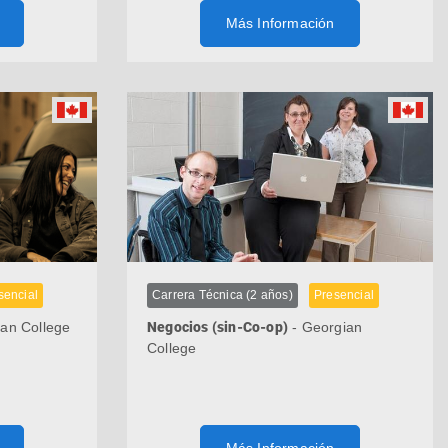
Más Información
sencial
Carrera Técnica (2 años)
Presencial
an College
Negocios (sin-Co-op)
- Georgian
College