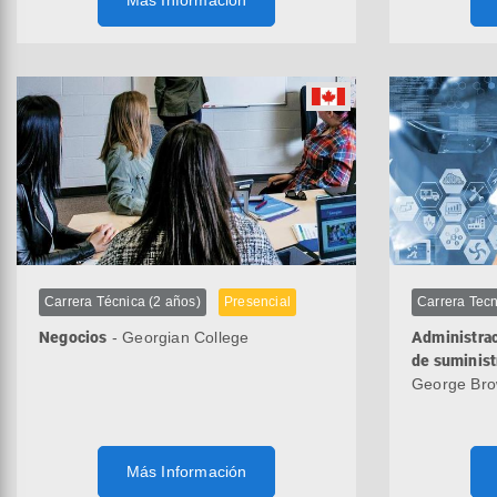
Más Información
Carrera Técnica (2 años)
Presencial
Carrera Tecn
Negocios
- Georgian College
Administra
de suminist
George Bro
Más Información