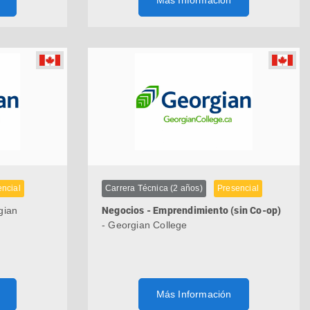
Más Información
ncial
Carrera Técnica (2 años)
Presencial
gian
Negocios - Emprendimiento (sin Co-op)
- Georgian College
Más Información