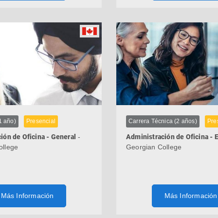
1 año)
Presencial
Carrera Técnica (2 años)
Pre
ión de Oficina - General
-
Administración de Oficina - 
ollege
Georgian College
Más Información
Más Información