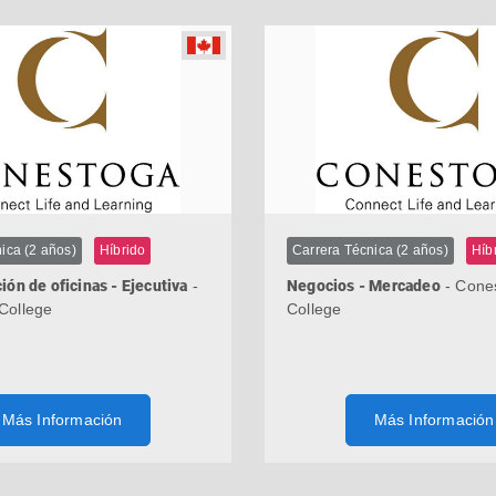
ica (2 años)
Híbrido
Carrera Técnica (2 años)
Híb
ión de oficinas - Ejecutiva
-
Negocios - Mercadeo
- Cone
College
College
Más Información
Más Información