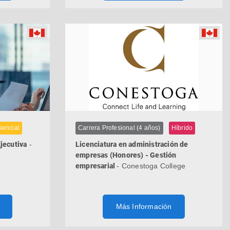
sencial
Carrera Profesional (4 años)
Híbrido
Ejecutiva
-
Licenciatura en administración de
empresas (Honores) - Gestión
empresarial
- Conestoga College
Más Información