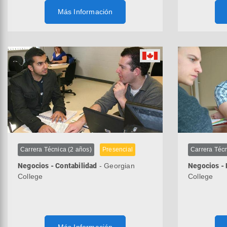
Más Información
Carrera Técnica (2 años)
Presencial
Carrera Técn
Negocios - Contabilidad
- Georgian
Negocios -
College
College